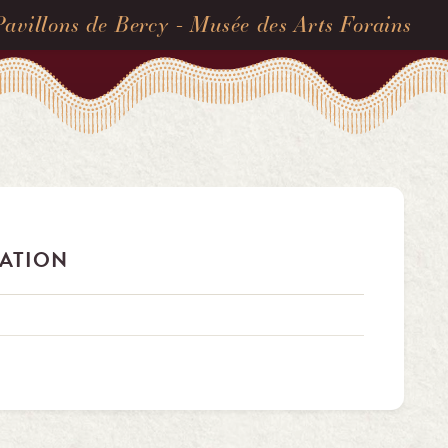
Pavillons de Bercy - Musée des Arts Forains
NATION