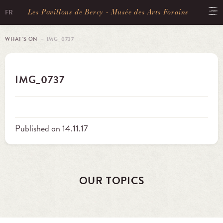
Les Pavillons de Bercy - Musée des Arts Forains
FR
WHAT'S ON
－ IMG_0737
IMG_0737
Published on 14.11.17
OUR TOPICS