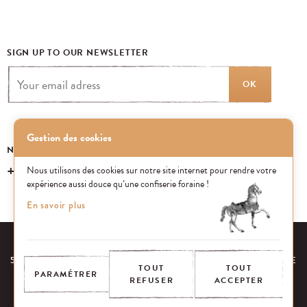
SIGN UP TO OUR NEWSLETTER
OK
Gestion des cookies
NEED SOME INFORMATION? CALL US
+33 (0) 1 43 40 16 22
Nous utilisons des cookies sur notre site internet pour rendre votre
expérience aussi douce qu’une confiserie foraine !
En savoir plus
OUR RESPONSABILITIES
FAQ
53 AVENUE DES TERROIRS DE FRANCE, 75012 PARIS, FRANCE
TOUT
TOUT
PARAMÉTRER
REFUSER
ACCEPTER
CONTACT US