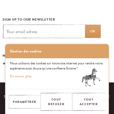
SIGN UP TO OUR NEWSLETTER
OK
Gestion des cookies
NEED SOME INFORMATION? CALL US
+33 (0) 1 43 40 16 22
Nous utilisons des cookies sur notre site internet pour rendre votre
expérience aussi douce qu’une confiserie foraine !
En savoir plus
OUR RESPONSABILITIES
FAQ
53 AVENUE DES TERROIRS DE FRANCE, 75012 PARIS, FRANCE
TOUT
TOUT
PARAMÉTRER
REFUSER
ACCEPTER
CONTACT US