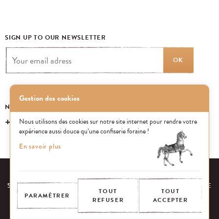
SIGN UP TO OUR NEWSLETTER
OK
Gestion des cookies
NEED SOME INFORMATION? CALL US
+33 (0) 1 43 40 16 22
Nous utilisons des cookies sur notre site internet pour rendre votre
expérience aussi douce qu’une confiserie foraine !
En savoir plus
OUR RESPONSABILITIES
FAQ
53 AVENUE DES TERROIRS DE FRANCE, 75012 PARIS, FRANCE
TOUT
TOUT
PARAMÉTRER
REFUSER
ACCEPTER
CONTACT US