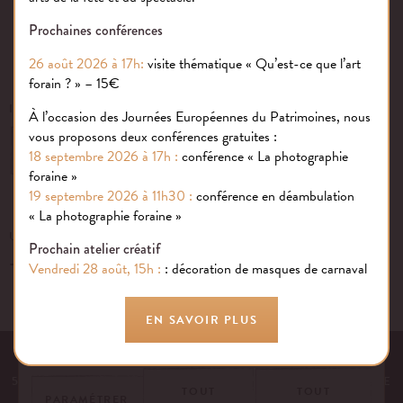
Prochaines conférences
26 août 2026 à 17h:
visite thématique « Qu’est-ce que l’art
forain ? » – 15€
INSCRIVEZ-VOUS À NOTRE NEWSLETTER
À l’occasion des Journées Européennes du Patrimoines, nous
vous proposons deux conférences gratuites :
OK
18 septembre 2026 à 17h :
conférence « La photographie
foraine »
19 septembre 2026 à 11h30 :
conférence en déambulation
« La photographie foraine »
Gestion des cookies
UN ÉVÉNEMENT, UNE QUESTION ?
Prochain atelier créatif
+33 (0)1 43 40 16 22
Nous utilisons des cookies sur notre site internet pour rendre votre
Vendredi 28 août, 15h :
: décoration de masques de carnaval
expérience aussi douce qu’une confiserie foraine !
En savoir plus
EN SAVOIR PLUS
EQUIPE
NOS ENGAGEMENTS
FAQ
MENTIONS LÉGALES
53 AVENUE DES TERROIRS DE FRANCE, 75012 PARIS | FRANCE
TOUT
TOUT
PARAMÉTRER