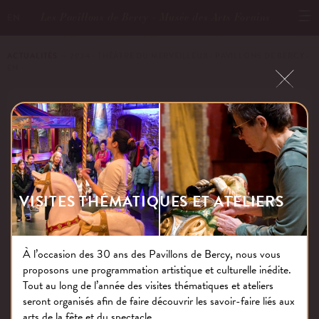
Les Pavillons de Bercy - Musée des Arts Forains
EN
ACTUALITÉS
－ 2024 · THÉÂTRE DU MERVEILLEUX · PAVILLONS DE BERCY ·
EN
2024 · THÉÂTRE DU MERVEILLEUX ·
PAVILLONS DE BERCY · EN
VISITES THÉMATIQUES ET ATELIERS
Publié le : 01.04.25
À l’occasion des 30 ans des Pavillons de Bercy, nous vous
proposons une programmation artistique et culturelle inédite.
Tout au long de l’année des visites thématiques et ateliers
NOS THÉMATIQUES
seront organisés afin de faire découvrir les savoir-faire liés aux
arts de la fête et du spectacle.