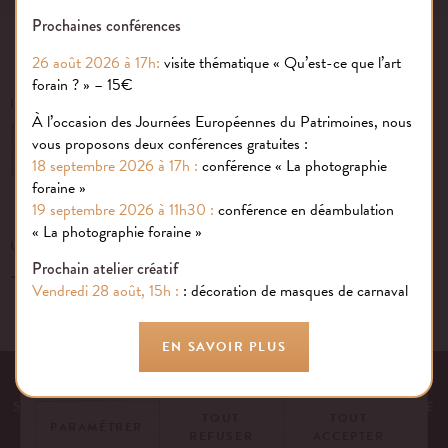
Prochaines conférences
26 août 2026 à 17h:
visite thématique « Qu’est-ce que l’art
forain ? » – 15€
INSCRIVEZ-VOUS À NOTRE NEWSLETTER
À l’occasion des Journées Européennes du Patrimoines, nous
vous proposons deux conférences gratuites :
OK
18 septembre 2026 à 17h :
conférence « La photographie
foraine »
19 septembre 2026 à 11h30 :
conférence en déambulation
Gestion des cookies
« La photographie foraine »
UN ÉVÉNEMENT, UNE QUESTION ?
Prochain atelier créatif
+33 (0)1 43 40 16 22
Nous utilisons des cookies sur notre site internet pour rendre votre
Vendredi 28 août, 15h :
: décoration de masques de carnaval
expérience aussi douce qu’une confiserie foraine !
En savoir plus
EN SAVOIR PLUS
EQUIPE
NOS ENGAGEMENTS
FAQ
MENTIONS LÉGALES
53 AVENUE DES TERROIRS DE FRANCE, 75012 PARIS | FRANCE
TOUT
TOUT
PARAMÉTRER
REFUSER
ACCEPTER
CONTACTEZ-NOUS