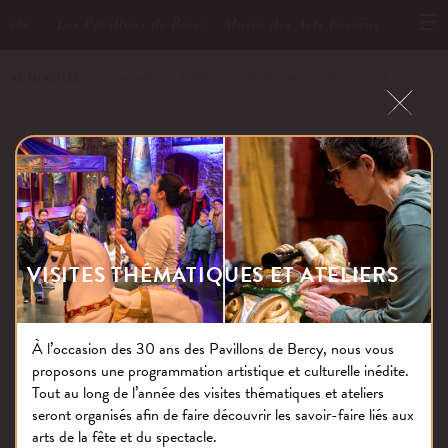
Les Pavillons de Bercy - Musée des Arts Forains
EN
ACTUALITÉS
－ 2024 · MAGIC MIRROR · PAVILLONS DE BERCY · EN
2024 · MAGIC MIRROR · PAVILLONS
DE BERCY · EN
VISITES THÉMATIQUES ET ATELIERS
Publié le : 01.04.25
À l’occasion des 30 ans des Pavillons de Bercy, nous vous
proposons une programmation artistique et culturelle inédite.
NOS THÉMATIQUES
Tout au long de l’année des visites thématiques et ateliers
seront organisés afin de faire découvrir les savoir-faire liés aux
arts de la fête et du spectacle.